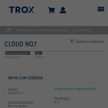
Referenzen und Einbaubeispiele
Cloud No.7
Home
Zurück zur Übersicht
CLOUD NO.7
Anwendungsgebiet
Typ
Mischprojekt
Referenz
INFOS ZUM GEBÄUDE
Projekt:
X-FANS
:
BVDAX
,
BVAXN
,
BVZAXN
Cloud No. 7
Objekthöhe:
Anwendungsgebiet:
61 m
Mischprojekte