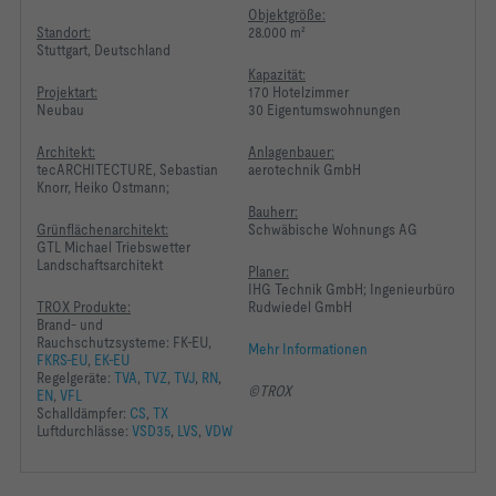
Objektgröße:
Standort:
28.000 m²
Stuttgart, Deutschland
Kapazität:
Projektart:
170 Hotelzimmer
Neubau
30 Eigentumswohnungen
Architekt:
Anlagenbauer:
tecARCHITECTURE, Sebastian
aerotechnik GmbH
Knorr, Heiko Ostmann;
Bauherr:
Grünflächenarchitekt:
Schwäbische Wohnungs AG
GTL Michael Triebswetter
Landschaftsarchitekt
Planer:
IHG Technik GmbH; Ingenieurbüro
TROX Produkte:
Rudwiedel GmbH
Brand- und
Rauchschutzsysteme: FK-EU,
Mehr Informationen
FKRS-EU
,
EK-EU
Regelgeräte:
TVA
,
TVZ
,
TVJ
,
RN
,
©TROX
EN
,
VFL
Schalldämpfer:
CS
,
TX
Luftdurchlässe:
VSD35
,
LVS
,
VDW