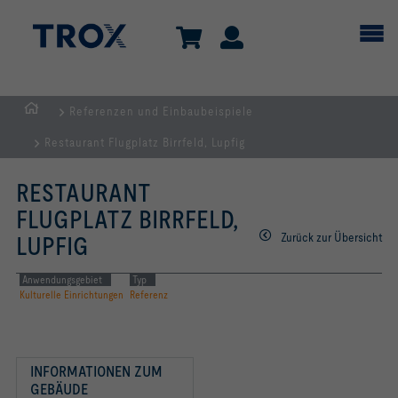
Referenzen und Einbaubeispiele
Home
Restaurant Flugplatz Birrfeld, Lupfig
RESTAURANT
FLUGPLATZ BIRRFELD,
Zurück zur Übersicht
LUPFIG
Anwendungsgebiet
Typ
Kulturelle Einrichtungen
Referenz
INFORMATIONEN ZUM 
GEBÄUDE