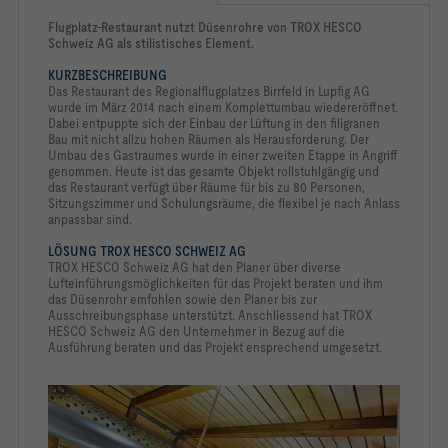
Flugplatz-Restaurant nutzt Düsenrohre von TROX HESCO
Schweiz AG als stilistisches Element.
KURZBESCHREIBUNG
Das Restaurant des Regionalflugplatzes Birrfeld in Lupfig AG
wurde im März 2014 nach einem Komplettumbau wiedereröffnet.
Dabei entpuppte sich der Einbau der Lüftung in den filigranen
Bau mit nicht allzu hohen Räumen als Herausforderung. Der
Umbau des Gastraumes wurde in einer zweiten Etappe in Angriff
genommen. Heute ist das gesamte Objekt rollstuhlgängig und
das Restaurant verfügt über Räume für bis zu 80 Personen,
Sitzungszimmer und Schulungsräume, die flexibel je nach Anlass
anpassbar sind.
LÖSUNG TROX HESCO SCHWEIZ AG
TROX HESCO Schweiz AG hat den Planer über diverse
Lufteinführungsmöglichkeiten für das Projekt beraten und ihm
das Düsenrohr emfohlen sowie den Planer bis zur
Ausschreibungsphase unterstützt. Anschliessend hat TROX
HESCO Schweiz AG den Unternehmer in Bezug auf die
Ausführung beraten und das Projekt ensprechend umgesetzt.