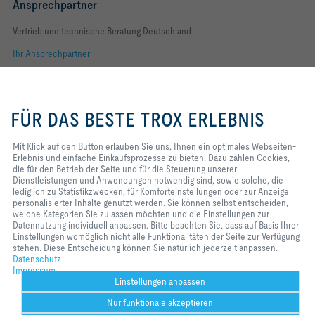
Ansprechpartner
Vertrieb und technische Beratung Deutschland
Ihr Ansprechpartner
Folgen Sie uns
Mit Klick auf den Button erlauben
Sie uns, Ihnen ein optimales
FÜR DAS BESTE TROX ERLEBNIS
Webseiten-Erlebnis und einfache
YOUTUBE
Einkaufsprozesse zu bieten. Dazu
zählen Cookies, die für den
Mit Klick auf den Button erlauben Sie uns, Ihnen ein optimales Webseiten-
FACEBOOK
Betrieb der Seite und für die
Erlebnis und einfache Einkaufsprozesse zu bieten. Dazu zählen Cookies,
Steuerung unserer
die für den Betrieb der Seite und für die Steuerung unserer
Dienstleistungen und
LINKEDIN
Dienstleistungen und Anwendungen notwendig sind, sowie solche, die
Anwendungen notwendig sind,
lediglich zu Statistikzwecken, für Komforteinstellungen oder zur Anzeige
sowie solche, die lediglich zu
personalisierter Inhalte genutzt werden. Sie können selbst entscheiden,
INSTAGRAM
Statistikzwecken, für
welche Kategorien Sie zulassen möchten und die Einstellungen zur
Komforteinstellungen oder zur
Datennutzung individuell anpassen. Bitte beachten Sie, dass auf Basis Ihrer
Anzeige personalisierter Inhalte
Einstellungen womöglich nicht alle Funktionalitäten der Seite zur Verfügung
genutzt werden. Sie können selbst
stehen. Diese Entscheidung können Sie natürlich jederzeit anpassen.
Home
Kontakt
Impressum
AGB
Einkaufsbedingungen
entscheiden, welche Kategorien
Datenschutz
Sie zulassen möchten und die
Impressum
Code of Conduct
Datenschutz
Disclaimer
2026 © TROX SE
Einstellungen zur Datennutzung
Einstellungen anpassen
individuell anpassen. Bitte
Nur funktionale akzeptieren
beachten Sie, dass auf Basis Ihrer
Einstellungen womöglich nicht alle