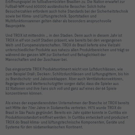
Eröffnungsspiel im fußballverrückten Brasilien zu. Die Nation erwartet zur
Fußball-WM rund 600.000 ausländische Besucher. Solch hohe
Besucherzahlen erfordern auch hohe Standards bei der Sicherheitstechnik
sowie bei Klima- und Lüftungstechnik. Sportstadien und
Multifunktionsarenen gelten daher als besonders anspruchsvolle
Bauprojekte.
Und TROX ist mittendrin … in den Stadien. Denn auch in diesem Jahr ist
TROX in elf von zwölf Stadien präsent, wie bereits bei den vergangenen
Welt- und Europameisterschaften. TROX do Brasil lieferte eine Vielzahl
unterschiedlicher Produkte aus nahezu allen Produktbereichen und trägt so
während der ganzen WM zur Sicherheit und Behaglichkeit der
Mannschaften und der Zuschauer bei.
Das eingesetzte TROX Produktsortiment reicht von Luftdurchlässen, wie
zum Beispiel Drall-, Decken-, Schlitzdurchlässen und Lüftungsgittern, bis hin
zu Brandschutz- und Jalousieklappen. Aber auch Ventilatorkonvektoren,
Regelgeräte und Wetterschutzgitter sorgen dafür, dass die Spieler aus
32 Nationen und ihre Fans sich voll und ganz auf eines der 64 Spiele
konzentrieren können.
Als eines der expandierendsten Unternehmen der Branche ist TROX bereits
seit Mitte der 70er Jahre in Südamerika vertreten. 1975 wurde TROX do
Brasil in São Paulo gegründet. Bereits ein Jahr später konnte in Curitiba ein
Produktionsstandort eröffnet werden. In Curitiba entwickelt und produziert
TROX do Brasil klima- und lüftungstechnische Komponenten, Geräte und
Systeme für den südamerikanischen Kontinent.