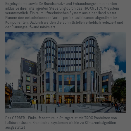
Regelsysteme sowie für Brandschutz- und Entrauchungskomponenten
inklusive ihrer intelligenten Steuerung durch das TROXNETCOM-System
verantwortlich. Ein raumlufttechnisches System aus einer Hand bietet
Planern den entscheidenden Vorteil perfekt aufeinander abgestimmter
Komponenten. Dadurch werden die Schnittstellen erheblich reduziert und
der Planungsaufwand minimiert.
Das GERBER – Einkaufszentrum in Stuttgart ist mit TROX Produkten von
Luftdurchlässen, Brandschutzsystemen bis hin zu Klimazentralgeräten
ausgestattet