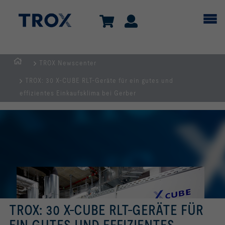
TROX Newscenter
Home
TROX: 30 X-CUBE RLT-Geräte für ein gutes und
effizientes Einkaufsklima bei Gerber
TROX: 30 X-CUBE RLT-GERÄTE FÜR