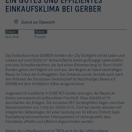
EIN GUTES UND EFFIZIENTES
EINKAUFSKLIMA BEI GERBER
Zurück zur Übersicht
Datum
Rubrik
26.01.2016
Projekte
Das Einkaufszentrum GERBER inmitten der City Stuttgarts mit 86 Läden und
Lokalen auf rund 25.000 m² Verkaufsfläche bietet großzügige Ladenstraßen
und eine Schaufensterfront, die fast einen Kilometer lang ist. Rund 20.000
Kunden gehen dort täglich ein und aus. Von Beginn an stand nachhaltiges
Bauen im Fokus der Auftraggeber. Das Gebäude wurde deshalb auch nach
den Kriterien der Deutschen Gesellschaft für Nachhaltiges Bauen e.V.
(DGNB) mit dem Zertifikat in Silber ausgezeichnet.
Insgesamt 30 installierte X-CUBE RLT-Geräte versorgen die Räume im
Gerber permanent mit aufbereiteter Frischluft. Etwa 450.000 m³/h
durchlaufen die Anlagen. Die einzelnen RLT Gerätegrößen liegen zwischen
Volumenströmen von 3.200 bis 33.000 m³/h. Fünf der Geräte arbeiten mit
integrierten Kälteanlagen mit einer Leistung von 50 kW pro Einheit. Dank
Ausstattung mit erweiterten Filtersystemen ist sichergestellt, dass
Feinstäube effektiv und effizient abgeschieden werden.
Neben der Luftaufbereitung ist TROX auch für die Luftdurchlässe,