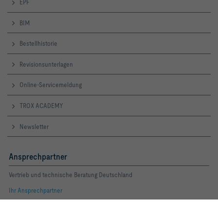
EPF
BIM
Bestellhistorie
Revisionsunterlagen
Online-Servicemeldung
TROX ACADEMY
Newsletter
Ansprechpartner
Vertrieb und technische Beratung Deutschland
Ihr Ansprechpartner