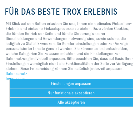
Folgen Sie uns
Mit Klick auf den Button erlauben
Sie uns, Ihnen ein optimales
FÜR DAS BESTE TROX ERLEBNIS
Webseiten-Erlebnis und einfache
YOUTUBE
Einkaufsprozesse zu bieten. Dazu
zählen Cookies, die für den
Mit Klick auf den Button erlauben Sie uns, Ihnen ein optimales Webseiten-
FACEBOOK
Betrieb der Seite und für die
Erlebnis und einfache Einkaufsprozesse zu bieten. Dazu zählen Cookies,
Steuerung unserer
die für den Betrieb der Seite und für die Steuerung unserer
Dienstleistungen und
Dienstleistungen und Anwendungen notwendig sind, sowie solche, die
LINKEDIN
Anwendungen notwendig sind,
lediglich zu Statistikzwecken, für Komforteinstellungen oder zur Anzeige
sowie solche, die lediglich zu
personalisierter Inhalte genutzt werden. Sie können selbst entscheiden,
INSTAGRAM
Statistikzwecken, für
welche Kategorien Sie zulassen möchten und die Einstellungen zur
Komforteinstellungen oder zur
Datennutzung individuell anpassen. Bitte beachten Sie, dass auf Basis Ihrer
Anzeige personalisierter Inhalte
Einstellungen womöglich nicht alle Funktionalitäten der Seite zur Verfügung
genutzt werden. Sie können selbst
stehen. Diese Entscheidung können Sie natürlich jederzeit anpassen.
Home
Kontakt
Impressum
AGB
Einkaufsbedingungen
entscheiden, welche Kategorien
Datenschutz
Sie zulassen möchten und die
Impressum
Code of Conduct
Datenschutz
Disclaimer
2026 © TROX SE
Einstellungen zur Datennutzung
Einstellungen anpassen
individuell anpassen. Bitte
Nur funktionale akzeptieren
beachten Sie, dass auf Basis Ihrer
Einstellungen womöglich nicht alle
Alle akzeptieren
Funktionalitäten der Seite zur
Verfügung stehen. Diese
Help Desk
Weitere
drucken
Cookie-Einstellungen
merken
teilen
Kontakt
PDF
trox bei 
ht
Entscheidung können Sie
youtube
w.f
Could not connect to the reCAPTCHA service. Please check your internet
natürlich jederzeit anpassen.
co
connection and reload to get a reCAPTCHA challenge.
Could not connect to the reCAPTCHA service. Please check your internet
connection and reload to get a reCAPTCHA challenge.
https://ww
https://ww
https://ww
Could not connect to the reCAPTCHA service. Please check your internet
w.linkedin.
w.xing.com
w.instagram