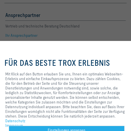
Ansprechpartner
Vertrieb und technische Beratung Deutschland
Ihr Ansprechpartner
Folgen Sie uns
Mit Klick auf den Button erlauben
Sie uns, Ihnen ein optimales
FÜR DAS BESTE TROX ERLEBNIS
Webseiten-Erlebnis und einfache
YOUTUBE
Einkaufsprozesse zu bieten. Dazu
zählen Cookies, die für den
Mit Klick auf den Button erlauben Sie uns, Ihnen ein optimales Webseiten-
FACEBOOK
Betrieb der Seite und für die
Erlebnis und einfache Einkaufsprozesse zu bieten. Dazu zählen Cookies,
Steuerung unserer
die für den Betrieb der Seite und für die Steuerung unserer
Dienstleistungen und
LINKEDIN
Dienstleistungen und Anwendungen notwendig sind, sowie solche, die
Anwendungen notwendig sind,
lediglich zu Statistikzwecken, für Komforteinstellungen oder zur Anzeige
sowie solche, die lediglich zu
personalisierter Inhalte genutzt werden. Sie können selbst entscheiden,
INSTAGRAM
Statistikzwecken, für
welche Kategorien Sie zulassen möchten und die Einstellungen zur
Komforteinstellungen oder zur
Datennutzung individuell anpassen. Bitte beachten Sie, dass auf Basis Ihrer
Anzeige personalisierter Inhalte
Einstellungen womöglich nicht alle Funktionalitäten der Seite zur Verfügung
genutzt werden. Sie können selbst
stehen. Diese Entscheidung können Sie natürlich jederzeit anpassen.
Home
Kontakt
Impressum
AGB
Einkaufsbedingungen
entscheiden, welche Kategorien
Datenschutz
Sie zulassen möchten und die
Impressum
Code of Conduct
Datenschutz
Disclaimer
2026 © TROX SE
Einstellungen zur Datennutzung
Einstellungen anpassen