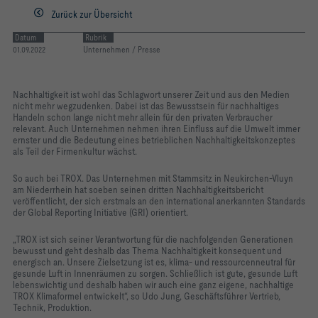
Zurück zur Übersicht
Datum
Rubrik
01.09.2022
Unternehmen / Presse
Nachhaltigkeit ist wohl das Schlagwort unserer Zeit und aus den Medien
nicht mehr wegzudenken. Dabei ist das Bewusstsein für nachhaltiges
Handeln schon lange nicht mehr allein für den privaten Verbraucher
relevant. Auch Unternehmen nehmen ihren Einfluss auf die Umwelt immer
ernster und die Bedeutung eines betrieblichen Nachhaltigkeitskonzeptes
als Teil der Firmenkultur wächst.
So auch bei TROX. Das Unternehmen mit Stammsitz in Neukirchen-Vluyn
am Niederrhein hat soeben seinen dritten Nachhaltigkeitsbericht
veröffentlicht, der sich erstmals an den international anerkannten Standards
der Global Reporting Initiative (GRI) orientiert.
„TROX ist sich seiner Verantwortung für die nachfolgenden Generationen
bewusst und geht deshalb das Thema Nachhaltigkeit konsequent und
energisch an. Unsere Zielsetzung ist es, klima- und ressourcenneutral für
gesunde Luft in Innenräumen zu sorgen. Schließlich ist gute, gesunde Luft
lebenswichtig und deshalb haben wir auch eine ganz eigene, nachhaltige
TROX Klimaformel entwickelt“, so Udo Jung, Geschäftsführer Vertrieb,
Technik, Produktion.