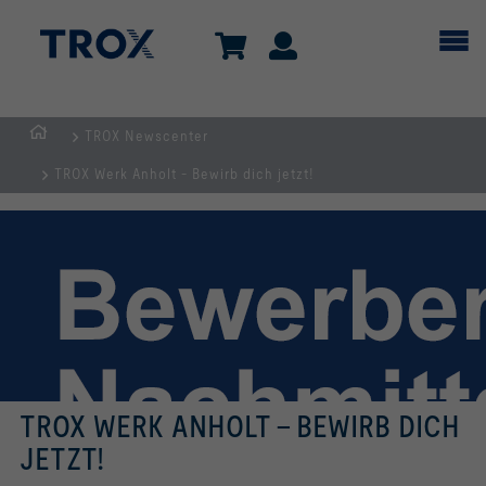
TROX Newscenter
Home
TROX Werk Anholt - Bewirb dich jetzt!
TROX WERK ANHOLT - BEWIRB DICH
JETZT!