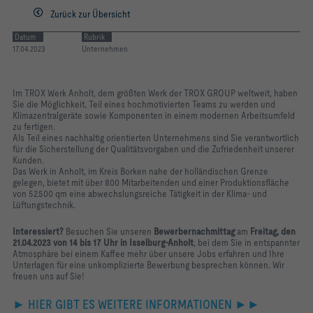
Zurück zur Übersicht
Datum
Rubrik
17.04.2023
Unternehmen
Im TROX Werk Anholt, dem größten Werk der TROX GROUP weltweit, haben
Sie die Möglichkeit, Teil eines hochmotivierten Teams zu werden und
Klimazentralgeräte sowie Komponenten in einem modernen Arbeitsumfeld
zu fertigen.
Als Teil eines nachhaltig orientierten Unternehmens sind Sie verantwortlich
für die Sicherstellung der Qualitätsvorgaben und die Zufriedenheit unserer
Kunden.
Das Werk in Anholt, im Kreis Borken nahe der holländischen Grenze
gelegen, bietet mit über 800 Mitarbeitenden und einer Produktionsfläche
von 52.500 qm eine abwechslungsreiche Tätigkeit in der Klima- und
Lüftungstechnik.
Interessiert?
Besuchen Sie unseren
Bewerbernachmittag
am
Freitag, den
21.04.2023 von 14 bis 17 Uhr in Isselburg-Anholt
, bei dem Sie in entspannter
Atmosphäre bei einem Kaffee mehr über unsere Jobs erfahren und Ihre
Unterlagen für eine unkomplizierte Bewerbung besprechen können. Wir
freuen uns auf Sie!
► HIER GIBT ES WEITERE INFORMATIONEN ►►