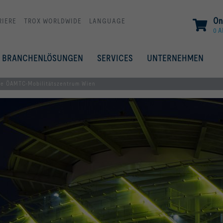
On
RIERE
TROX WORLDWIDE
LANGUAGE
0 A
BRANCHENLÖSUNGEN
SERVICES
UNTERNEHMEN
äre ÖAMTC-Mobilitätszentrum Wien