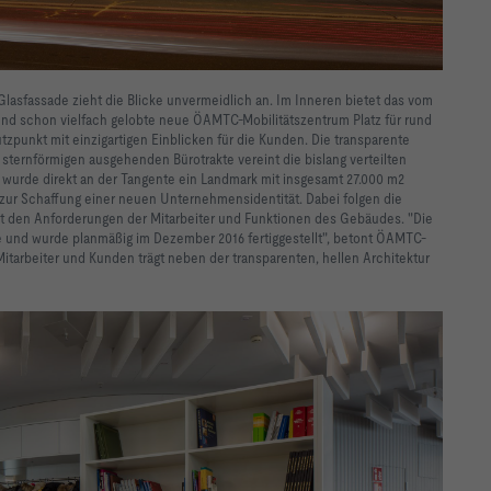
asfassade zieht die Blicke unvermeidlich an. Im Inneren bietet das vom
nd schon vielfach gelobte neue ÖAMTC-Mobilitätszentrum Platz für rund
tzpunkt mit einzigartigen Einblicken für die Kunden. Die transparente
 sternförmigen ausgehenden Bürotrakte vereint die bislang verteilten
urde direkt an der Tangente ein Landmark mit insgesamt 27.000 m2
zur Schaffung einer neuen Unternehmensidentität. Dabei folgen die
 den Anforderungen der Mitarbeiter und Funktionen des Gebäudes. "Die
 und wurde planmäßig im Dezember 2016 fertiggestellt", betont ÖAMTC-
Mitarbeiter und Kunden trägt neben der transparenten, hellen Architektur