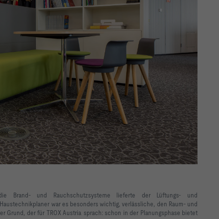
e die Brand- und Rauchschutzsysteme lieferte der Lüftungs- und
d Haustechnikplaner war es besonders wichtig, verlässliche, den Raum- und
er Grund, der für TROX Austria sprach: schon in der Planungsphase bietet