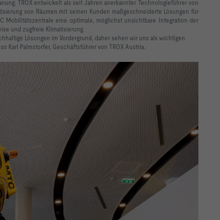
anung. TROX entwickelt als seit Jahren anerkannter Technologieführer von
tisierung von Räumen mit seinen Kunden maßgeschneiderte Lösungen für
Mobilitätszentrale eine optimale, möglichst unsichtbare Integration der
ise und zugfreie Klimatisierung.
chhaltige Lösungen im Vordergrund, daher sehen wir uns als wichtigen
 so Karl Palmstorfer, Geschäftsführer von TROX Austria.