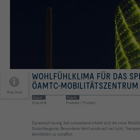
WOHLFÜHLKLIMA FÜR DAS SP
ÖAMTC-MOBILITÄTSZENTRUM
Help Desk
Datum
Rubrik
22.06.2018
Produkte / Projekte
Dynamisch kurvig, fast schwebend erhebt sich die neue Mobili
Südosttangente. Besonderer Wert wurde auf viel Licht, Transp
Wohlfühlen zu schaffen.